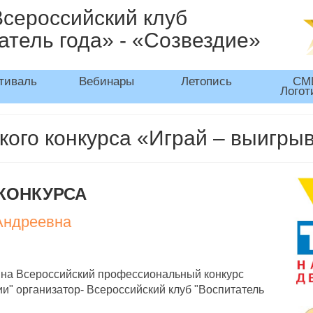
Всероссийский клуб
атель года» - «Созвездие»
тиваль
Вебинары
Летопись
СМ
Логот
ого конкурса «Играй – выигрыв
КОНКУРСА
Андреевна
 на Всероссийский профессиональный конкурс
ии" организатор- Всероссийский клуб "Воспитатель