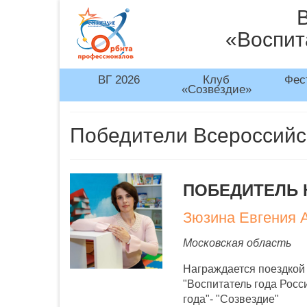
«Воспит
ВГ 2026
Клуб
Фес
«Созвездие»
Победители Всероссийск
ПОБЕДИТЕЛЬ 
Зюзина Евгения 
Московская область
Награждается поездкой
"Воспитатель года Росс
года"- "Созвездие"