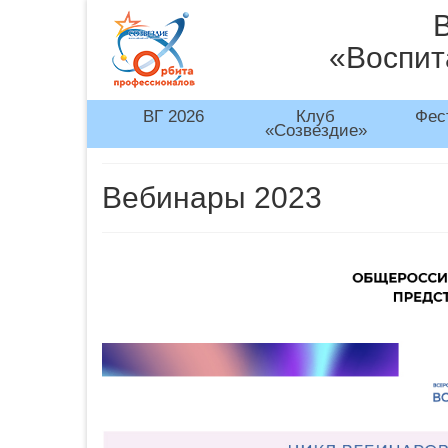
«Воспит
ВГ 2026
Клуб
Фес
«Созвездие»
Вебинары 2023