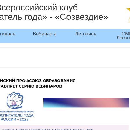
Всероссийский клуб
атель года» - «Созвездие»
тиваль
Вебинары
Летопись
СМ
Логот