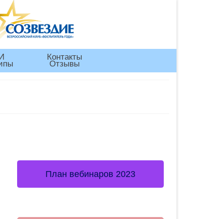
И
Контакты
ипы
Отзывы
План вебинаров 2023