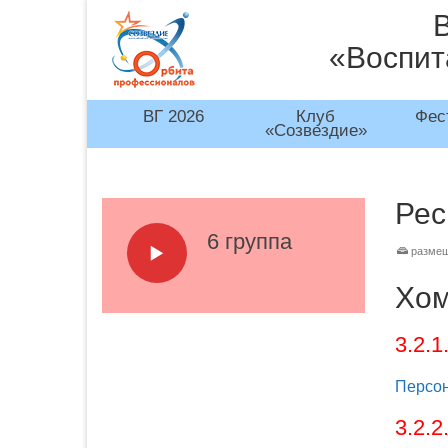
«Воспит
ВГ 2026
Клуб
Фес
«Созвездие»
Рес
6 группа
размещ
Хом
3.2.
Персон
3.2.2