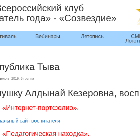
Всероссийский клуб
атель года» - «Созвездие»
тиваль
Вебинары
Летопись
СМ
Логот
публика Тыва
ено в:
2019
,
6 группа
|
ушку Алдынай Кезеровна, восп
1. «Интернет-портфолио».
альный сайт воспитателя
. «Педагогическая находка».