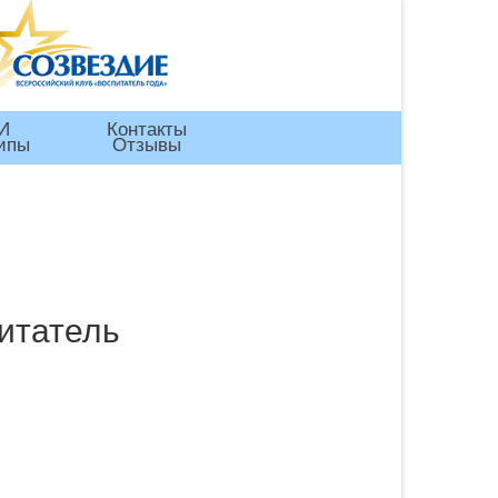
И
Контакты
ипы
Отзывы
итатель