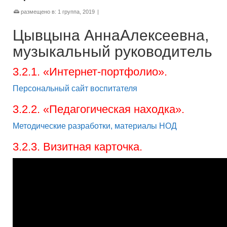
размещено в:
1 группа
,
2019
|
Цывцына АннаАлексеевна,
музыкальный руководитель
3.2.1. «Интернет-портфолио».
Персональный сайт воспитателя
3.2.2. «Педагогическая находка».
Методические разработки, материалы НОД
3.2.3. Визитная карточка.