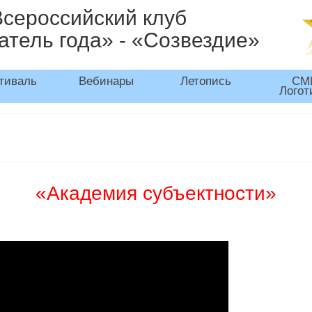
Всероссийский клуб
атель года» - «Созвездие»
тиваль
Вебинары
Летопись
СМ
Логот
«Академия субъектности»