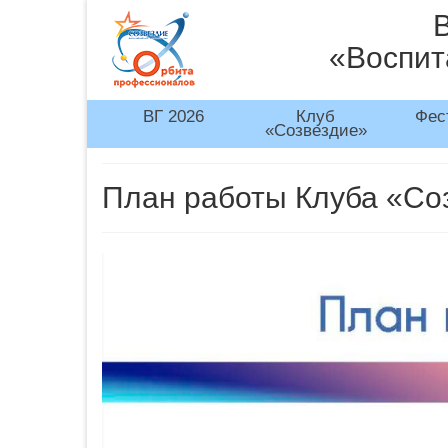
«Воспит
ВГ 2026
Клуб
Фес
«Созвездие»
План работы Клуба «Со