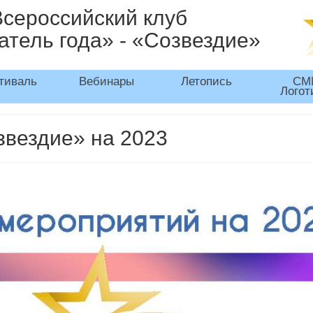
Всероссийский клуб
атель года» - «Созвездие»
тиваль
Вебинары
Летопись
СМ
Логот
звездие» на 2023