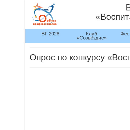
«Воспит
ВГ 2026
Клуб
Фес
«Созвездие»
Опрос по конкурсу «Вос