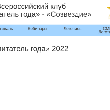
Всероссийский клуб
атель года» - «Созвездие»
тиваль
Вебинары
Летопись
СМ
Логот
питатель года» 2022