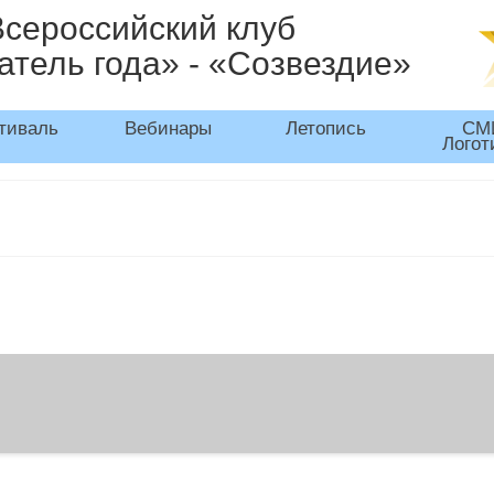
Всероссийский клуб
атель года» - «Созвездие»
тиваль
Вебинары
Летопись
СМ
Логот