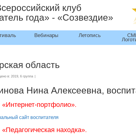
Всероссийский клуб
атель года» - «Созвездие»
тиваль
Вебинары
Летопись
СМ
Логот
рская область
ено в:
2019
,
6 группа
|
инова Нина Алексеевна, воспит
1. «Интернет-портфолио».
альный сайт воспитателя
. «Педагогическая находка».