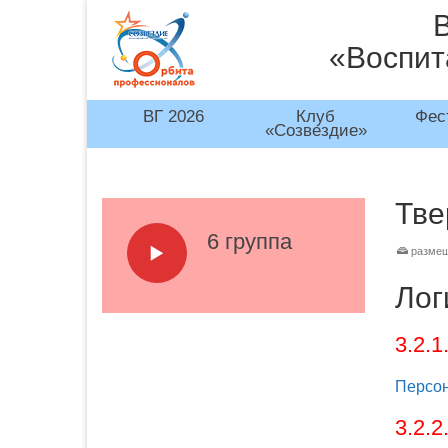
«Воспит
ВГ 2026
Клуб
Фес
«Созвездие»
Тве
6 группа
размещ
Лог
3.2.
Персон
3.2.2