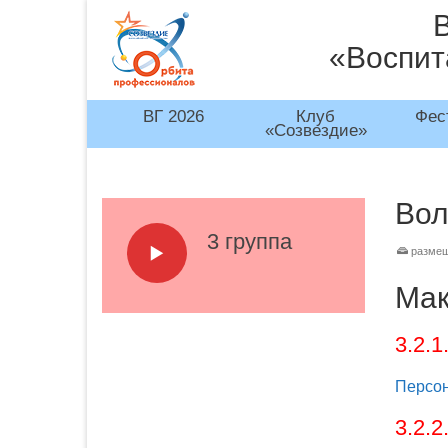
«Воспит
ВГ 2026
Клуб
Фес
«Созвездие»
Вол
3 группа
размещ
Мак
3.2.
Персон
3.2.2