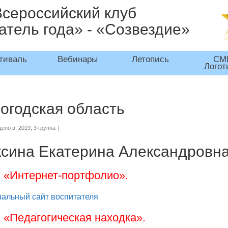
Всероссийский клуб
атель года» - «Созвездие»
тиваль
Вебинары
Летопись
СМ
Логот
огодская область
ено в:
2019
,
3 группа
|
сина Екатерина Александровна
1. «Интернет-портфолио».
альный сайт воспитателя
. «Педагогическая находка».